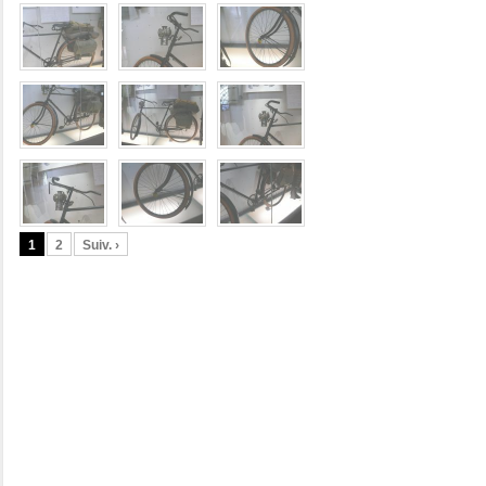
1
2
Suiv. ›