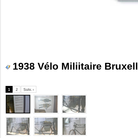
1938 Vélo Miliitaire Bruxe
1
2
Suiv. ›