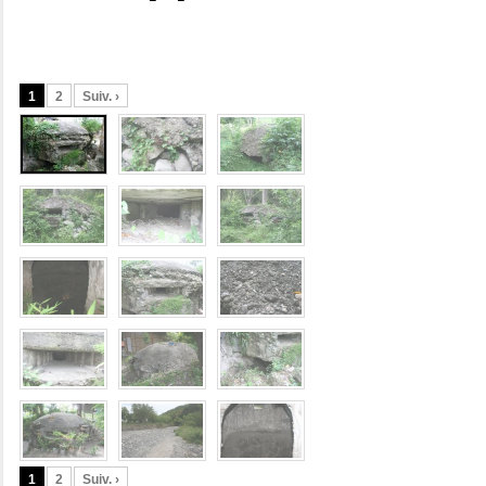
1
2
Suiv. ›
1
2
Suiv. ›