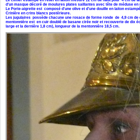
Le cimier estampé en relief en laiton mesure 12 cm de haut pour 4 cm de l
d'un masque décoré de moulures plates saillantes avec tête de méduse en 
Le Porte-aigrette est composé d'une olive et d'une douille en laiton estampée
Crinière en crins blancs postérieure.
Les jugulaires possède chacune une rosace de forme ronde de 4,9 cm de diam
mentonnière est en cuir doublé de basane cirée noir et recouverte de dix éc
large et la dernière 1,8 cm), longueur de la mentonnière 18,5 cm.