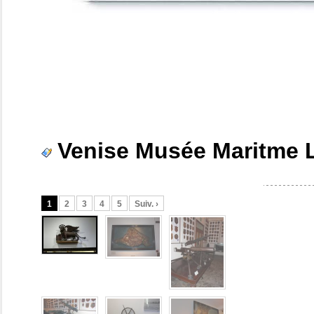
Venise Musée Maritme L
1
2
3
4
5
Suiv. ›