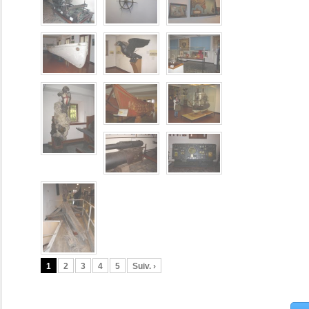
1
2
3
4
5
Suiv. ›