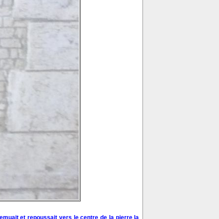
remuait et repoussait vers le centre de la pierre la