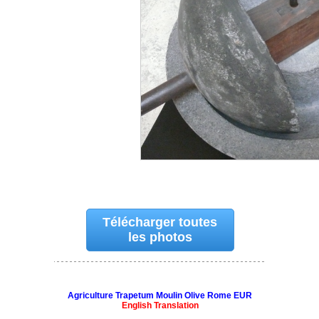
Télécharger toutes
les photos
Agriculture Trapetum Moulin Olive Rome EUR
English Translation