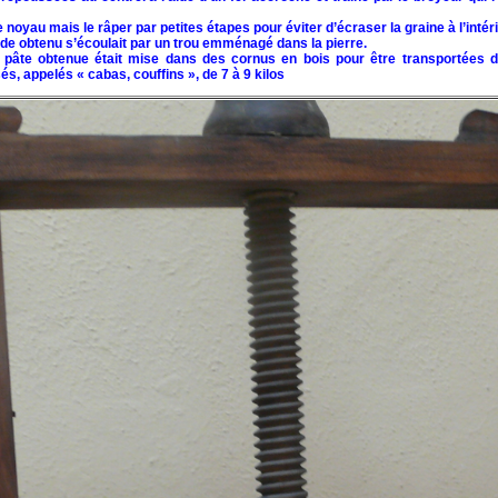
e noyau mais le râper par petites étapes pour éviter d’écraser la graine à l’intéri
ide obtenu s’écoulait par un trou emménagé dans la pierre.
 pâte obtenue était mise dans des cornus en bois pour être transportées da
s, appelés « cabas, couffins », de 7 à 9 kilos