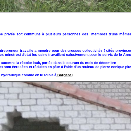
prise privée soit communs à plusieurs personnes des membres d'une mêmee l
entrepreneur travaille a moudre pour des grosses collectivités ( cités province
es minotresi d'etat les usine travaillent exlusivement pour le servic de le Ann
e l automne la récolte était, portée dans le courant du mois de décembre
t sont écrasées et réduites en pâte à l’aide d’un rouleau de pierre conique plu
ce hydraulique comme on le rouve à
Bargebal