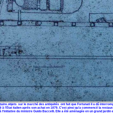
ins objets sur le marché des antiquités ont fait que Fortunati il a dû interrompr
éré à l'État italien après son achat en 1879. C'est ainsi qu'a commencé la restau
à l’initiative du ministre Guido Baccelli. Elle a été aménagée en un grand jardin