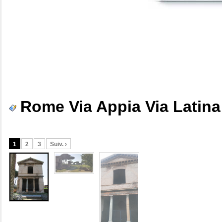
Rome Via Appia Via Latina 
1
2
3
Suiv. ›