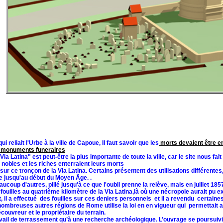
 reliait l'Urbe à la ville de Capoue, Il faut savoir que les
morts devaient être en
e monuments funeraires
 Latina" est peut-être la plus importante de toute la ville, car le site nous fai
 nobles et les riches enterraient leurs morts
r ce tronçon de la Via Latina. Certains présentent des utilisations différentes,
ale jusqu'au début du Moyen Âge. .
coup d'autres, pillé jusqu'à ce que l'oubli prenne la relève, mais en juillet 18
 fouilles au quatrième kilomètre de la Via Latina,là où une nécropole aurait pu ex
t, il a effectué des fouilles sur ces deniers personnels et il a revendu certain
de nombreuses autres régions de Rome utilise la loi en en vigueur qui permettai
ouvreur et le propriétaire du terrain.
vail de terrassement qu’à une recherche archéologique. L’ouvrage se poursuivi