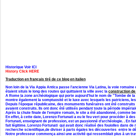
Historique Voir ICI
History Click HERE
Traduction en français tiré de ce blog en italien
Non loin de la Via Appia Antica passe l'ancienne Via Latina, la voie romaine qui
étaient situis le long des routes qui quittaient la ville avec la
construction d
A Rome la zone archéologique qui porte aujourd'hui le nom de "Tombe de la Via
montre également la somptuosité et le luxe avec lesquels les patriciens, les
Depuis l'époque républicaine, des monuments funéraires ont été construits su
avaient construits. Ils ont donc été utilisés pendant toute la période impéri
Après la chute finale de l'empire romain, le site a été abandonné, comme beau
En effet, à cette date, Lorenzo Fortunati a eu le feu vert pour procéder à des
Fortunati, enseignant de profession, est un passionné d’archéologie. . En fai
fait légitime. Lorenzo Fortunati qui avait donc réalisé des fouiolles dans 
recherche scientifique,de diviser à parts égales les découvertes entre le déc
Notre professeur commença ainsi une activité qui ressemblait plus à un tra