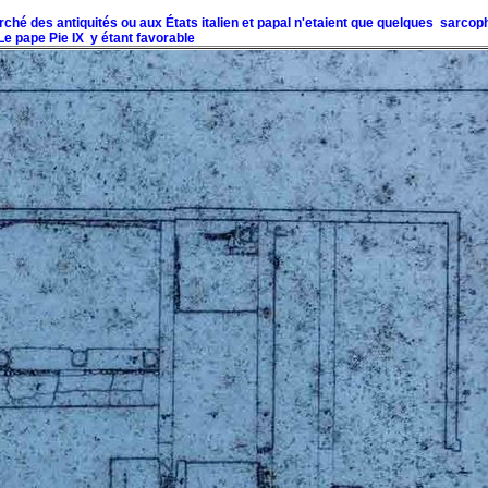
rché des antiquités ou aux États italien et papal n'etaient que quelques sarcop
Le pape Pie IX y étant favorable