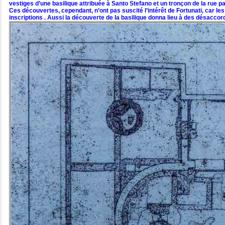
vestiges d’une basilique attribuée à Santo Stefano et un tronçon de la rue p
Ces découvertes, cependant, n’ont pas suscité l’intérêt de Fortunati, car le
inscriptions . Aussi la découverte de la basilique donna lieu à des désaccor