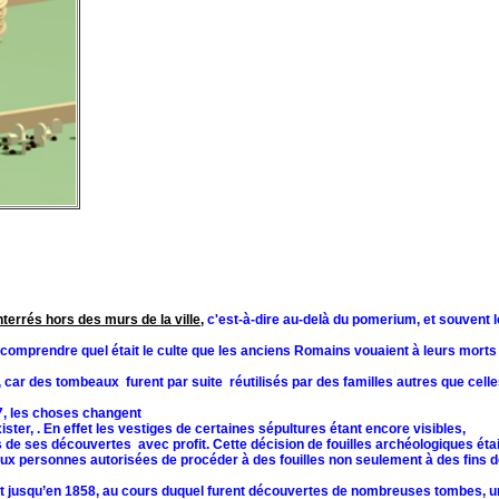
terrés hors des murs de la ville,
c'est-à-dire au-delà du pomerium, et souvent l
t comprendre quel était le culte que les anciens Romains vouaient à leurs morts 
 car des tombeaux furent par suite réutilisés par des familles autres que celle
57, les choses changent
ister, . En effet les vestiges de certaines sépultures étant encore visibles,
es de ses découvertes avec profit. Cette décision de fouilles archéologiques étai
t aux personnes autorisées de procéder à des fouilles non seulement à des fins 
t jusqu’en 1858, au cours duquel furent découvertes de nombreuses tombes, une