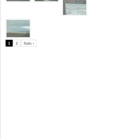
1
2
Suiv. ›