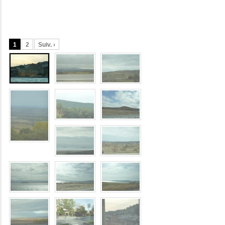
1
2
Suiv. ›