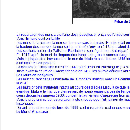
Prise de 
La réparation des murs a été l'une des nouvelles priorités de l'empereur
Mais l'Empire était en faillite
Les murs de la terre et la mer sont en mauvais état mais l'Empire étai
la hauteur des murs de la mer soit augmenté d'environ 2,13 par l'ajout d
Les sections autour du Palis des Blachernes sont également été réparé
En 1317, après la mort de l'impératrice Irène, une grosse somme d'argen
Mais la plupart des travaux dans le mur de l'histoire a eu lieu en 1345 lo
d’un riva de l’ empereur.
La dernière restauration a lieu en 1441 sous Jean VII Paléologue (1370
Juste avant la chute de Constantinople en 1453 les murs extérieurs ont é
Les Murs de nos jours
Les mur courent dans la banlieue de la modern Istanbul avec une ceinture
la ville.
Les murs ont été maintenu intacts au cours des siècles jusqu'à ce que l
étendue. Malgré le manque d'entretien, de nombreuses parties de l'ence
cours depuis les années 1980, qui permet au visiteur d'apprécier leur asp
Mais le programme de restauration a été critiqué pour l'utilisation de m
historiques
Durant le tremblement de terre de 1999, certains parties restaurées se s
Le Mur d’ Anastase