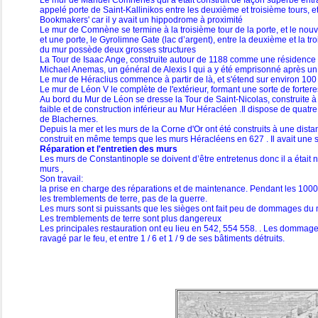
Le mur de Manuel Comnènes qui a était construit de façon superbe entrai
appelé porte de Saint-Kallinikos entre les deuxième et troisième tours, et
Bookmakers' car il y avait un hippodrome à proximité
Le mur de Comnène se termine à la troisième tour de la porte, et le nouve
et une porte, le Gyrolimne Gate (lac d’argent), entre la deuxième et la t
du mur possède deux grosses structures
La Tour de Isaac Ange, construite autour de 1188 comme une résidence po
Michael Anemas, un général de Alexis I qui a y été emprisonné après un
Le mur de Héraclius commence à partir de là, et s'étend sur environ 100 
Le mur de Léon V le complète de l'extérieur, formant une sorte de forter
Au bord du Mur de Léon se dresse la Tour de Saint-Nicolas, construite à
faible et de construction inférieur au Mur Héracléen .Il dispose de quatr
de Blachernes.
Depuis la mer et les murs de la Corne d'Or ont été construits à une distan
construit en même temps que les murs Héracléens en 627 . Il avait une se
Réparation et l'entretien des murs
Les murs de Constantinople se doivent d’être entretenus donc il a éta
murs ,
Son travail:
la prise en charge des réparations et de maintenance. Pendant les 1000
les tremblements de terre, pas de la guerre.
Les murs sont si puissants que les sièges ont fait peu de dommages du m
Les tremblements de terre sont plus dangereux
Les principales restauration ont eu lieu en 542, 554 558. . Les dommages
ravagé par le feu, et entre 1 / 6 et 1 / 9 de ses bâtiments détruits.