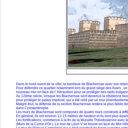
Dans le nord-ouest de la ville, la banlieue de Blachernae avec son impor
Pour défendre ce quartier notamment lors du grand siège des Avars , un m
nouveau mur en face de l' Héracléen pour se protéger des raids bulgare
Au 12ème siècle, lorsque les Blachernae sont devenus la résidence favo
pour protéger le palais impérial, qui a été relié par un mur (éventuelle
Malgré tout, la défense de la section Blachernae restera la plus faible d
dans Constantinople.
Les murs de Blachernae sont composés de quatre murs construits à diff
En général, ils ont environ 12-15 mètres de hauteur et ils sont plus épa
Les fortifications, commence à la fin de la Muraille Théodosienne avec l
(Murs de la Corne d'Or ). Le mur de Léon V se trouve en face du Mur Hé