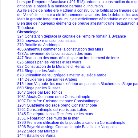
Lorsque l'empereur Anastase ( 491-518) ordonna la construction du mur, 
ont dans le passé à la menace barbare d’ incursion.
Au IIe siècle de notre ère Hadrien a construit une fortification linéaire d
du IVe siècle. Le mur a été fréquemment attaqués dès le début et les assail
Mais la grande longueur du mur, est difficilement défendable et on ne pe
Bien que de nouveaux éléments de preuve attestant d'une restauration su
Théodose.
Chronologie
324 Constantin déplace la capitale de l'empire romain à Byzance
325 nouveaux murs sont construits
378 Bataille de Andrinople
405 Anthemius commence la construction des Murs
423 Achèvement de la construction des murs
447 Beaucoup des murs détruits par un tremblement de terre
626 Sièges par les Perses et les Avars
627 Construction de la Muraille d’ Héraclius
674 Siege par les Arabes
678 Utilisation de feu grégeois met fin au siège arabe
714 Deuxième siège par les Arabes
813 Léon V ajoute- les mur extérieur au palis des Blachernes . Siege pa
860 Siege par les Russes
1047 Siege par Leo Tonics
1081 Alexis Comnène entre Constantinople
1097 Première Croisade menace Constantinople
1204 Quatrième croisade prend Constantinople
1261 Constantinople est repris aux Latins
1345 Des réparations effectuées sur les murs
1351 Réparation des murs de la mer
1390 Première utilisation de la poudre à canon à Constantinople
1396 Bayezid assiège Constantinople Bataille de Nicopolis
1422 Siege par Murad II
1444 Bataille de Varna