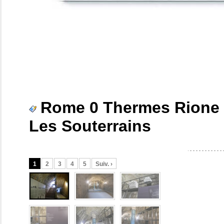
Rome 0 Thermes Rione 
Les Souterrains
1
2
3
4
5
Suiv. ›