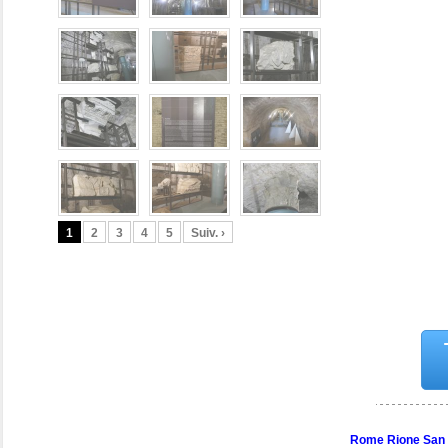
1
2
3
4
5
Suiv. ›
Rome Rione San 