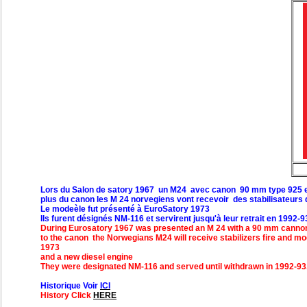
Lors du Salon de satory 1967 un M24 avec canon 90 mm type 925 es
plus du canon les M 24 norvegiens vont recevoir des stabilisateurs 
Le modeèle fut présenté à EuroSatory 1973
Ils furent désignés NM-116 et servirent jusqu'à leur retrait en 1992-9
During Eurosatory 1967 was presented an M 24 with a 90 mm cannon t
to the canon the Norwegians M24 will receive stabilizers fire and 
1973
and a new diesel engine
They were designated NM-116 and served until withdrawn in 1992-93
Historique Voir
ICI
History Click
HERE