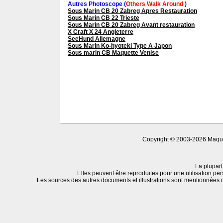
Autres Photoscope (
Others Walk Around
)
Sous Marin CB 20 Zabreg Apres Restauration
Sous Marin CB 22 Trieste
Sous Marin CB 20 Zabreg Avant restauration
X Craft X 24 Angleterre
SeeHund Allemagne
Sous Marin Ko-hyoteki Type A Japon
Sous marin CB Maquette Venise
Copyright © 2003-2026 Maquet
La plupart
Elles peuvent être reproduites pour une utilisation per
Les sources des autres documents et illustrations sont mentionnées 