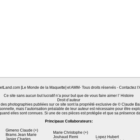
Land.com [Le Monde de la Maquette] et AMM- Tous droits réservés - Contactez l'A
Ce site sans aucun but lucratif n’a pour but que de vous faire aimer l’ Histoire
Droit d’auteur
 des photographies publiées sur ce site sont la propriété exclusive de © Claude Ba
sonnelle, mais l’autorisation préalable de leur auteur est nécessaire pour être expl
quand elles sont connues. Si une de ces pièces est protégée et que sa présence d
Principaux Collaborateurs:
Gimeno Claude (+)
Marie Christophe (+)
Brams Jean Marie
Jouhaud Remi
Lopez Hubert
Janier Charles