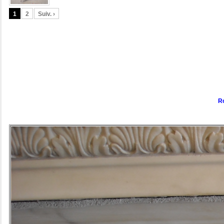
1
2
Suiv. ›
R