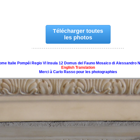
Télécharger toutes
les photos
ome Italie Pompéi Regio VI Insula 12 Domus del Fauno Mosaico di Alessandro
English Translation
Merci à Carlo Rasso pour les photographies