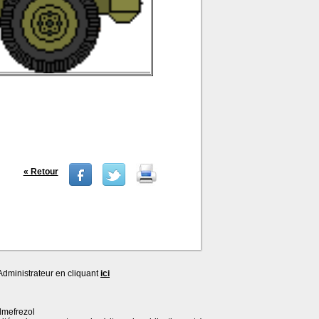
« Retour
dministrateur en cliquant
ici
lmefrezol