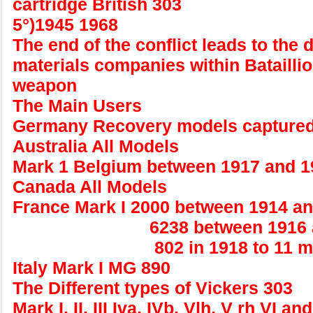
cartridge British 303
5°)1945 1968
The end of the conflict leads to the
materials companies within Bataillio
weapon
The Main Users
Germany Recovery models capture
Australia All Models
Mark 1 Belgium between 1917 and 1
Canada All Models
France Mark I 2000 between 1914 a
6238 between 1916 an
802 in 1918 to 11 mm c
Italy Mark I MG 890
The Different types of Vickers 303
Mark I, II, III Iva, IVb, Vlh, V rh VI and