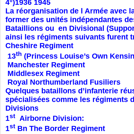
4°)1936 1945
La réorganisation de l Armée avec 
former des unités indépendantes des
Bataillions ou en Divisional (Support
ainsi les régiments suivants furent 
Cheshire Regiment
th
13
(Princess Louise’s Own Kensi
Manchester Regiment
Middlesex Regiment
Royal Northumberland Fusiliers
Quelques bataillons d’infanterie ré
spécialisées comme les régiments de
Divisions
st
1
Airborne Division:
st
1
Bn The Border Regiment