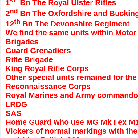
st
1
Bn The Royal Ulster Rifles
nd
2
Bn The Oxfordshire and Bucking
th
12
Bn The Devonshire Regiment
We find the same units within Moto
Brigades
Guard Grenadiers
Rifle Brigade
King Royal Rifle Corps
Other special units remained for the
Reconnaissance Corps
Royal Marines and Army command
LRDG
SAS
Home Guard who use MG Mk I ex M19
Vickers of normal markings with the 