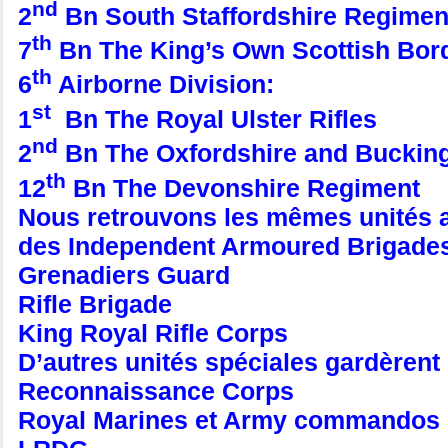
nd
2
Bn South Staffordshire Regimen
th
7
Bn The King’s Own Scottish Bor
th
6
Airborne Division:
st
1
Bn The Royal Ulster Rifles
nd
2
Bn The Oxfordshire and Bucking
th
12
Bn The Devonshire Regiment
Nous retrouvons les mêmes unités a
des Independent Armoured Brigad
Grenadiers Guard
Rifle Brigade
King Royal Rifle Corps
D’autres unités spéciales gardèrent
Reconnaissance Corps
Royal Marines et Army commandos