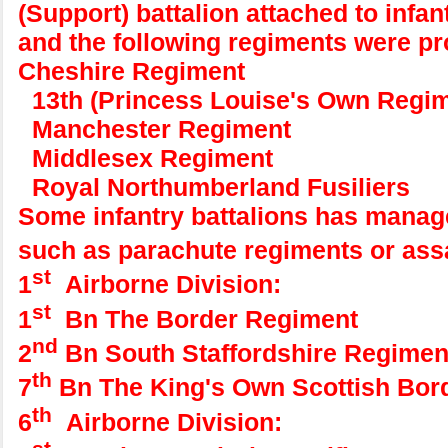
(Support) battalion attached to infan
and the following regiments were p
Cheshire Regiment
13th (Princess Louise's Own Regi
Manchester Regiment
Middlesex Regiment
Royal Northumberland Fusiliers
Some infantry battalions has manag
such as parachute regiments or assa
st
1
Airborne Division:
st
1
Bn The Border Regiment
nd
2
Bn South Staffordshire Regimen
th
7
Bn The King's Own Scottish Bor
th
6
Airborne Division: