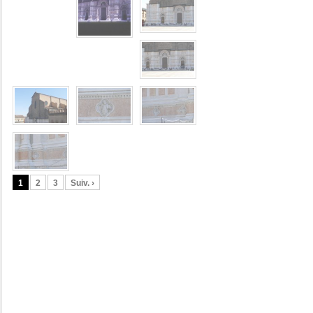
1
2
3
Suiv. ›