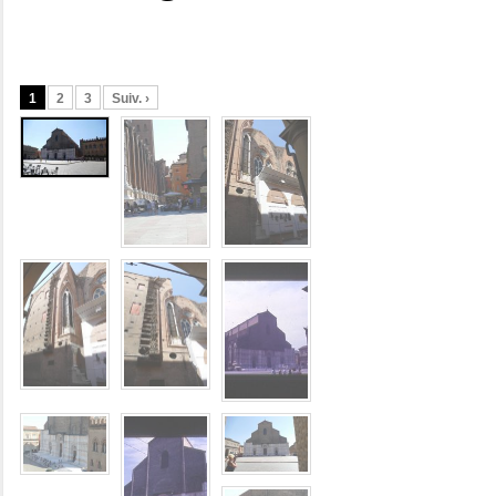
1
2
3
Suiv. ›