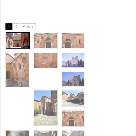
1
2
Suiv. ›