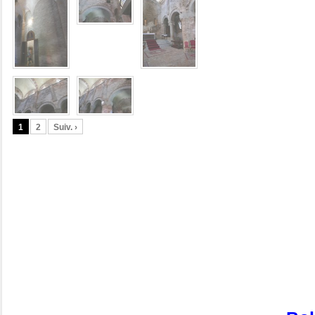
1
2
Suiv. ›