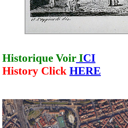
Historique Voir
I
CI
History Click
HERE