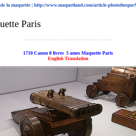
e la maquette | http://www.maquetland.com/article-phototheque/
ette Paris
1710 Canon 8 livres 5 ames Maquette Paris
English Translation