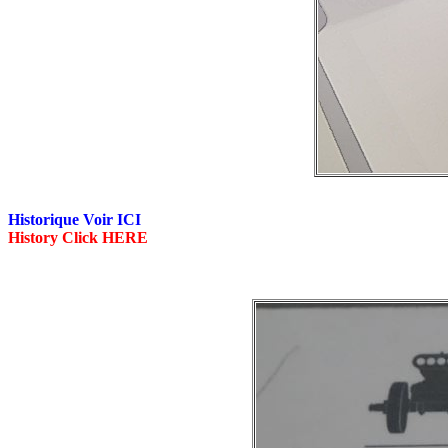
Historique Voir ICI
History Click HERE