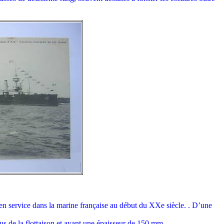
 en service dans la marine française au début du XXe siècle. . D’une
ous de la flottaison et ayant une épaisseur de 150 mm