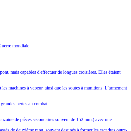
 Guerre mondiale
pont, mais capables d'effectuer de longues croisières. Elles étaient
et les machines à vapeur, ainsi que les soutes à munitions. L’armement
 de grandes pertes au combat
ouzaine de pièces secondaires souvent de 152 mm.) avec une
irassés de deuxième rang, souvent destinés à former les escadres outre-