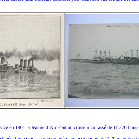
rvice en 1901 la Jeanne d’Arc était un croiseur cuirassé de 11 270 t mis
onstituée d’une cuirasse une première cuirasse partant de 0,70 m au-dess