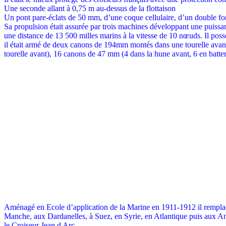
Une seconde allant à 0,75 m au-dessus de la flottaison
Un pont pare-éclats de 50 mm, d’une coque cellulaire, d’un double fond
Sa propulsion était assurée par trois machines développant une puiss
une distance de 13 500 milles marins à la vitesse de 10 nœuds. Il pos
il était armé de deux canons de 194mm montés dans une tourelle avant e
tourelle avant), 16 canons de 47 mm (4 dans la hune avant, 6 en batterie,
Aménagé en Ecole d’application de la Marine en 1911-1912 il remplace
Manche, aux Dardanelles, à Suez, en Syrie, en Atlantique puis aux Ant
le Croiseur Jean d Arc.