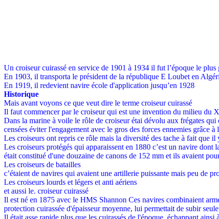
Un croiseur cuirassé en service de 1901 à 1934 il fut l’époque le plus 
En 1903, il transporta le président de la république E Loubet en Algér
En 1919, il redevient navire école d'application jusqu’en 1928
Historique
Mais avant voyons ce que veut dire le terme croiseur cuirassé
Il faut commencer par le croiseur qui est une invention du milieu du 
Dans la marine à voile le rôle de croiseur étai dévolu aux frégates qui 
censées éviter l'engagement avec le gros des forces ennemies grâce à l
Les croiseurs ont repris ce rôle mais la diversité des tache à fait que 
Les croiseurs protégés qui apparaissent en 1880 c’est un navire dont l
était constitué d'une douzaine de canons de 152 mm et ils avaient pour
Les croiseurs de batailles
c’étaient de navires qui avaient une artillerie puissante mais peu de pro
Les croiseurs lourds et légers et anti aériens
et aussi le. croiseur cuirassé
Il est né en 1875 avec le HMS Shannon Ces navires combinaient arme
protection cuirassée d'épaisseur moyenne, lui permettait de subir seulem
Il était asse rapide plus que les cuirassés de l'époque, échappant ains