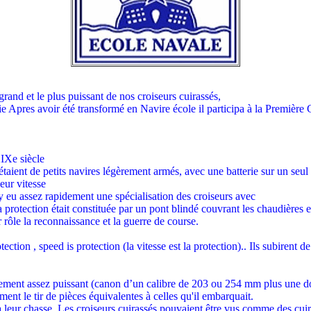
grand et le plus puissant de nos croiseurs cuirassés,
ie Apres avoir été transformé en Navire école il participa à la Première
XIXe siècle
étaient de petits navires légèrement armés, avec une batterie sur un seul 
eur vitesse
il y eu assez rapidement une spécialisation des croiseurs avec
a protection était constituée par un pont blindé couvrant les chaudières 
 rôle la reconnaissance et la guerre de course.
tection , speed is protection (la vitesse est la protection).. Ils subirent
ment assez puissant (canon d’un calibre de 203 ou 254 mm plus une d
ent le tir de pièces équivalentes à celles qu'il embarquait.
i à leur chasse. Les croiseurs cuirassés pouvaient être vus comme des cu