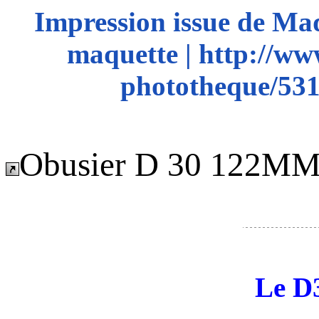
Impression issue de Ma
maquette | http://ww
phototheque/53
Obusier D 30 122M
Le D