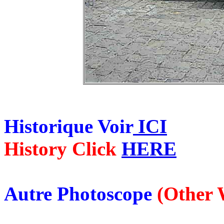
Historique Voir
ICI
History Click
HERE
Autre Photoscope
(Other