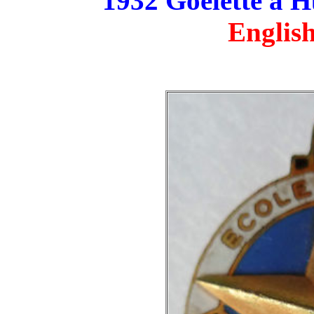
1932 Goélette à H
English