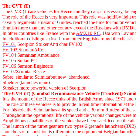
The CVT (T)
The CVR (T) are vehicles for Recce and they can, if necessary, be en
The role of the Recce is very important. This role was hold by light tr
cavalry regiments Hussar or Guides, reached the time for motor vehicl
English more than any other country except the Russians with BMD an
In other countries like France with the
AMX10 RC
, Usa with Lav an
In addition to distinguish itself from other English around the chass
FV101
Scorpion Striker Anti char FV102
FV 103 Spartan ATV
FV104 Samaritan Ambulance
FV105 Sultan PC
FV106 Samson Engineers
FV107Scimitar Recce
Sabre
similar to Scimitarbut now abandoned
Shielder (launches mine)
Streaker more powerful version of Scorpion
The CVR (T) (Combat Reconnaissance Vehicle (Tracked)) Scimit
It is the mount of the Recce units of the British Army since 1971 and
The role of these vehicles is to provide in real-time information at t
For this role the Scimitar has a its speed and a 30 mm Rarden of the
Throughout the operational life of the vehicle various changes were
Amphibious capabilities of the vehicle have been sacrificed on the alta
The launch of the turret gear are two types 6 grenade launchers (3X2) f
launchers of disposition is different to the equipment Belgian launche