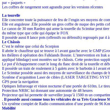
par « paquets »
Les coffres de rangement sont agrandis pour les versions récentes
La tourelle
Elle concentre toute la puissance de feu de l’engin ses moyens de c
Elle est anguleuse .Elle possède un gros coffre de nuque des petits co
Le canon de 30 mm Rarden qui arme la tourelle du Scimitar peut tirer
du même type que celle qui équipe le FOX
Il possède aussi 8 lance pots (offensifs ou défensifs) regroupés par 4 à
Le Châssis
C’est le même que celui du Scorpion
Il abrite le chauffeur qui se trouve à l avant gauche avec le GMP (Grou
les théâtres d opération des Falklands Bosnie. L’intervention en Irak 
appliqué blindage) sont montées sur le châssis. Cette protection suppl
Le pot d’échappement court le long du flanc droit de la tourelle et déb
Il possède un train de roulement à 5 galets avec le barbotin à l avant et
Le Scimitar possède aussi des moyens de surveillance du champs de ba
Système d’acquisition Laser de cibles (LASER TARGETING SYSTEM
GPS pour la navigation
Optiques Infrarouge et vision nocturne d’une portée de 610m. Le tireu
Protection NRBC lui donnant une autonomie de 48 heures
Projecteur qui lui permette de surveiller jusqu’à 1500 m un compartim
.
Il possède aussi comme tous les véhicules de sa Très Gracieuse Ma
Un système complet de Radio communication d’une portée de 96 Kms ma
Mobilité