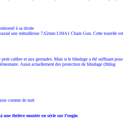
ositionné à sa droite
coaxial une mitrailleuse 7.62mm L94A1 Chain Gun. Cette tourelle est
etit calibre et aux grenades. Mais si le blindage a été suffisant pour
lémentaire. Aussi actuellement des protection de blindage (fitting
e jour comme de nuit
 à une théière montée en série sur l’engin