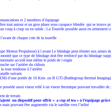
ommunications et 2 membres d’équipage
ffres tout autour et un gros phare sous carapace blindée qui se trouve p
 au coup à coup ou en rafale ; La Tourelle possède aussi en armement 
 l’avant de chaque cote de la tourelle
pe Moteur Propulseur) à l avant Le blindage peut résister aux armes de p
a montré que ce type de blindage doit être renforcé par du blindage supp
émentaire accroît tout même le poids de l engin
ouche sur l’arrière du châssis
 la roue tendeuse à l’arrière
taille suivant
) d’une portée de 16 Kms .ou B GTI (Battlegroup thermal Imaging)
r possède aussi viseur relié à un viseur thermique pouvant travailler d
ent de terrain
jesté un dispositif pour offrir « a cup of tea « à l’équipage grâce
is pouvant être augmentée via le satellite vers l’infini