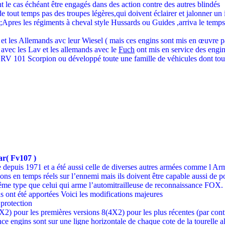
le cas échéant être engagés dans des action contre des autres blindés
 de tout temps pas des troupes légères,qui doivent éclairer et jalonner un 
t ;Apres les régiments à cheval style Hussards ou Guides ,arriva le tem
t les Allemands avc leur Wiesel ( mais ces engins sont mis en œuvre par
 avec les Lav et les allemands avec le
Fuch
ont mis en service des engin
du RV 101 Scorpion ou développé toute une famille de véhicules dont t
r( Fv107 )
e depuis 1971 et a été aussi celle de diverses autres armées comme l Ar
s en temps réels sur l’ennemi mais ils doivent être capable aussi de pouv
me type que celui qui arme l’automitrailleuse de reconnaissance FOX.
ns ont été apportées Voici les modifications majeures
 protection
X2) pour les premières versions 8(4X2) pour les plus récentes (par contr
ance engins sont sur une ligne horizontale de chaque cote de la tourelle 