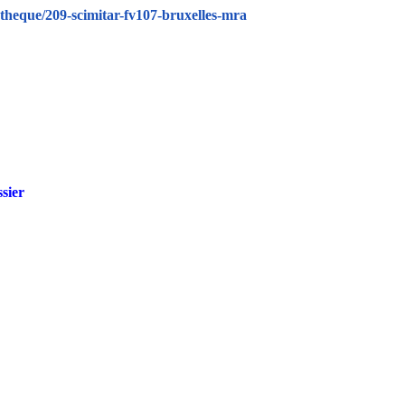
theque/209-scimitar-fv107-bruxelles-mra
sier