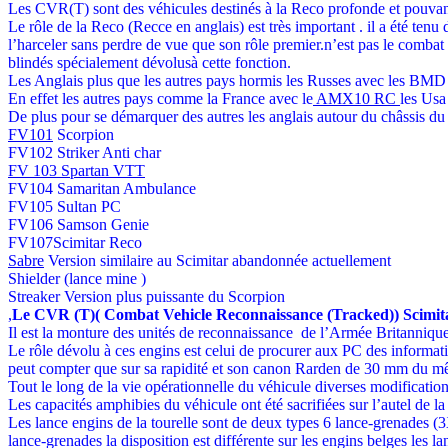
Les CVR(T) sont des véhicules destinés à la Reco profonde et pouvant 
Le rôle de la Reco (Recce en anglais) est très important . il a été tenu
l’harceler sans perdre de vue que son rôle premier.n’est pas le comba
blindés spécialement dévolusà cette fonction.
Les Anglais plus que les autres pays hormis les Russes avec les BMD e
En effet les autres pays comme la France avec le
AMX10 RC
les Usa
De plus pour se démarquer des autres les anglais autour du châssis 
FV101
Scorpion
FV102 Striker Anti char
FV 103 Spartan VTT
FV104 Samaritan Ambulance
FV105 Sultan PC
FV106 Samson Genie
FV107Scimitar Reco
Sabre
Version similaire au Scimitar abandonnée actuellement
Shielder (lance mine )
Streaker Version plus puissante du Scorpion
,
Le CVR (T)( Combat Vehicle Reconnaissance (Tracked)) Scimita
Il est la monture des unités de reconnaissance de l’Armée Britanniqu
Le rôle dévolu à ces engins est celui de procurer aux PC des information
peut compter que sur sa rapidité et son canon Rarden de 30 mm du mê
Tout le long de la vie opérationnelle du véhicule diverses modificatio
Les capacités amphibies du véhicule ont été sacrifiées sur l’autel de la
Les lance engins de la tourelle sont de deux types 6 lance-grenades (3
lance-grenades la disposition est différente sur les engins belges les l