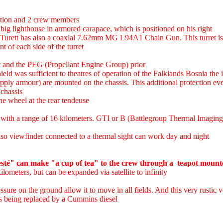
cation and 2 crew members
a big lighthouse in armored carapace, which is positioned on his right
 Turett has also a coaxial 7.62mm MG L94A1 Chain Gun. This turret is
t of each side of the turret
eft and the PEG (Propellant Engine Group) prior
ld was sufficient to theatres of operation of the Falklands Bosnia the in
(apply armour) are mounted on the chassis. This additional protection ev
 chassis
he wheel at the rear tendeuse
 a range of 16 kilometers. GTI or B (Battlegroup Thermal Imaging
lso viewfinder connected to a thermal sight can work day and night
jesté" can make "a cup of tea" to the crew through a teapot mounte
meters, but can be expanded via satellite to infinity
essure on the ground allow it to move in all fields. And this very rustic 
 is being replaced by a Cummins diesel