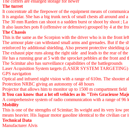
The coffers are enlarged storage for newer
The turret
It concentrate all the firepower of the equipment means of communi
It is angular. She has a big trunk neck of small chests all around and 
The 30 mm Rarden can shoot n a sudden burst or shoot by shoot ; La
It also launches pots 8 (offensive or defensive) grouped by 4 at the fron
The Chassis
This is the same as the Scorpion with the driver who is in the front l
The armour plate can withstand small arms and grenades. But if the shie
reinforced by additional shielding. Also present protective shielding 
The exhaust pipe runs along the right side and leads to the rear of the
He has a running gear at 5 with the sprocket pebbles at the front and t
The Scimitar also has surveillance capabilities of the battlegrounds
Laser Acquisition System targets (LASER SYSTEM TARGETING) with
GPS navigation
Optical and infrared night vision with a range of 610m. The shooter a
Protection NRBC giving an autonomy of 48 hours
Projector that allows him to monitor up to 1500 m compartment field
It You can know that a lot ofl vehicles as its "Très Gracieuse Ma
A comprehensive system of radio communication with a range of 96 kilo
Mobility
This is one of the strengths of Scimitar; Its weight and its very low pr
means heavier. His Jaguar motor gasoline identical to the civilian car
Technical Data
Manufacturer Alvis