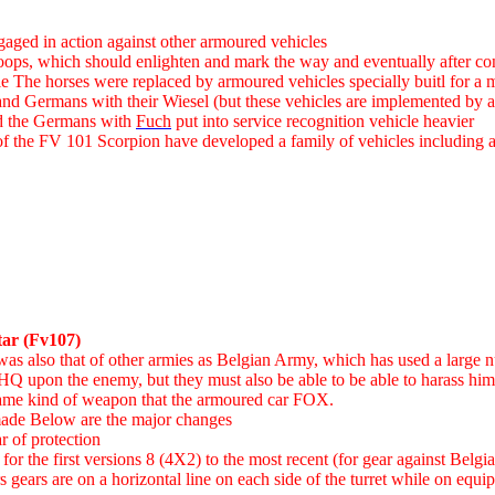
gaged in action against other armoured vehicles
oops, which should enlighten and mark the way and eventually after conta
e The horses were replaced by armoured vehicles specially buitl for a 
d Germans with their Wiesel (but these vehicles are implemented by ai
d the Germans with
Fuch
put into service recognition vehicle heavier
is of the FV 101 Scorpion have developed a family of vehicles including
ar (Fv107)
 was also that of other armies as Belgian Army, which has used a large 
he HQ upon the enemy, but they must also be able to be able to harass h
 same kind of weapon that the armoured car FOX.
 made Below are the major changes
r of protection
or the first versions 8 (4X2) to the most recent (for gear against Belgi
rs gears are on a horizontal line on each side of the turret while on eq