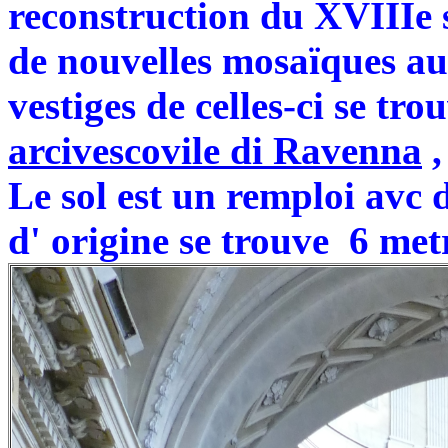
reconstruction du XVIIIe s
de nouvelles mosaïques au 
vestiges de celles-ci se tro
arcivescovile di Ravenna
,
Le sol est un remploi avc d
d' origine se trouve 6 met