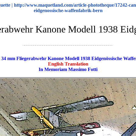
ette | http://www.maquetland.com/article-phototheque/17242-ca
eidgenossische-waffenfabrik-bern
erabwehr Kanone Modell 1938 Eidg
 34 mm Fliegerabwehr Kanone Modell 1938 Eidgenössische Waff
English Translation
In Memoriam Massimo Fotti