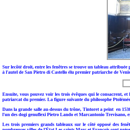
Sur lecôté droit, entre les fenêtres se trouve un tableau attribué
à l'autel de San Pietro di Castello élu premier patriarche de Veni
Ensuite, vous pouvez voir les trois évêques qui le consacrent, e
patriarcat du premier. La figure suivante du philosophe Ptolém
Dans la grande salle au-dessus du trône, Tintoret a peint en 15
l'un des dogi genuflexi Pietro Lando et Marcantonio Trevisano,
Les trois premiers grands tableaux sur le côté opposé des fenê
nombreuses villes de l'État Les saints Marc et François sont présen