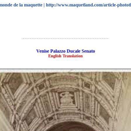
onde de la maquette | http://www.maquetland.com/article-photot
Venise Palazzo Ducale Senato
English Translation