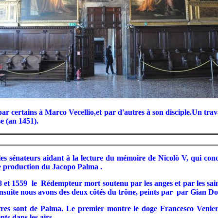
e par certains à Marco Vecellio,et par d'autres à son disciple.Un tra
se (an 1451).
t les sénateurs aidant à la lecture du mémoire de Nicolò V, qui con
ée production du Jacopo Palma .
38 et 1559 le Rédempteur mort soutenu par les anges et par les s
 ensuite nous avons des deux côtés du trône, peints par par Gian 
tres sont de Palma. Le premier montre le doge Francesco Veniero e
ts dans les airs.