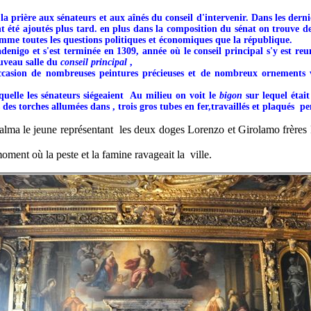
la prière aux sénateurs et aux aînés du conseil d'intervenir. Dans les derni
nt été ajoutés plus tard. en plus dans la composition du sénat on trouve des
mme toutes les questions politiques et économiques que la république.
enigo et s'est terminée en 1309, année où le conseil principal s'y est reu
ouveau salle du
conseil principal
,
ccasion de nombreuses peintures précieuses et de nombreux ornements von
quelle les sénateurs siégeaient Au milieu on voit le
bigon
sur lequel étai
 des torches allumées dans , trois gros tubes en fer,travaillés et plaqués p
alma le jeune représentant les deux doges Lorenzo et Girolamo frères 
oment où la peste et la famine ravageait la ville.