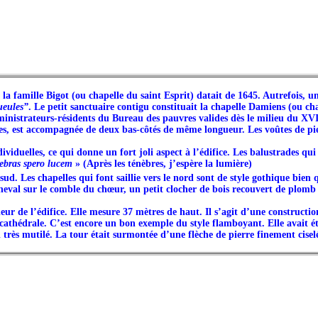
la famille Bigot (ou chapelle du saint Esprit) datait de 1645. Autrefois, un
ueules”
. Le petit sanctuaire contigu constituait la chapelle Damiens (ou cha
inistrateurs-résidents du Bureau des pauvres valides dès le milieu du XVII
es, est accompagnée de deux bas-côtés de même longueur. Les voûtes de pier
ividuelles, ce qui donne un fort joli aspect à l’édifice. Les balustrades qu
ebras spero lucem
» (Après les ténèbres, j’espère la lumière)
sud. Les chapelles qui font saillie vers le nord sont de style gothique bien
val sur le comble du chœur, un petit clocher de bois recouvert de plomb et 
ur de l’édifice. Elle mesure 37 mètres de haut. Il s’agit d’une constructio
thédrale. C’est encore un bon exemple du style flamboyant. Elle avait été
rès mutilé. La tour était surmontée d’une flèche de pierre finement ciselée