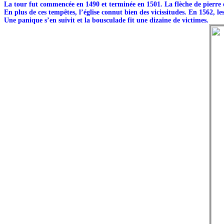
La tour fut commencée en 1490 et terminée en 1501. La flèche de pierre eu
En plus de ces tempêtes, l’église connut bien des vicissitudes. En 1562, l
Une panique s’en suivit et la bousculade fit une dizaine de victimes.