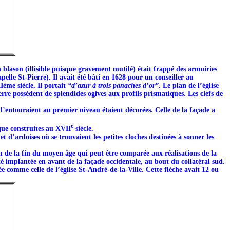
 blason (illisible puisque gravement mutilé) était frappé des armoiries
pelle St-Pierre). Il avait été bâti en 1628 pour un conseiller au
ème siècle. Il portait
“d’azur à trois panaches d’or”
. Le plan de l’église
re possèdent de splendides ogives aux profils prismatiques. Les clefs de
i l’entouraient au premier niveau étaient décorées. Celle de la façade a
e
 que construites au XVII
siècle.
d’ardoises où se trouvaient les petites cloches destinées à sonner les
n de la fin du moyen âge qui peut être comparée aux réalisations de la
 implantée en avant de la façade occidentale, au bout du collatéral sud.
 comme celle de l’église St-André-de-la-Ville. Cette flèche avait 12 ou