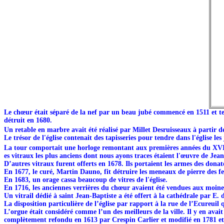
Le chœur était séparé de la nef par un beau jubé commencé en 1511 et termi
détruit en 1680.
Un retable en marbre avait été réalisé par Millet Desruisseaux à partir d
Le trésor de l'église contenait des tapisseries pour tendre dans l'église les
La tour comportait une horloge remontant aux premières années du XV
es vitraux les plus anciens dont nous ayons traces étaient l'œuvre de Jean
D’autres vitraux furent offerts en 1678. Ils portaient les armes des dona
En 1677, le curé, Martin Dauno, fit détruire les meneaux de pierre des fe
En 1683, un orage cassa beaucoup de vitres de l'église.
En 1716, les anciennes verrières du chœur avaient été vendues aux moin
Un vitrail dédié à saint Jean-Baptiste a été offert à la cathédrale par E.
La disposition particulière de l’église par rapport à la rue de l’Ecureui
L’orgue était considéré comme l’un des meilleurs de la ville. Il y en avai
complètement refondu en 1613 par Crespin Carlier et modifié en 1781 et