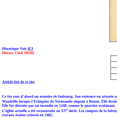
Historique Voir
ICI
History Click HERE
Article tiré de ce site
Ce fut tout d’abord un oratoire de faubourg. Son existence est attestée 
Wandrille lorsque l’Echiquier de Normandie siégeait à Rouen. Elle devint
Elle fut détruite par un incendie en 1248, comme le quartier avoisinant.
e
L’église actuelle a été reconstruite au XV
siècle. Les comptes de la fabriq
travaux étaient achevés en 1482.