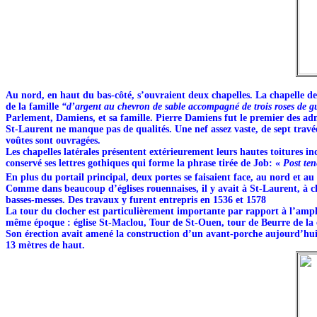
Au nord, en haut du bas-côté, s’ouvraient deux chapelles. La chapelle de 
de la famille
“d’argent au chevron de sable accompagné de trois roses de g
Parlement, Damiens, et sa famille. Pierre Damiens fut le premier des adm
St-Laurent ne manque pas de qualités. Une nef assez vaste, de sept travé
voûtes sont ouvragées.
Les chapelles latérales présentent extérieurement leurs hautes toitures ind
conservé ses lettres gothiques qui forme la phrase tirée de Job: «
Post ten
En plus du portail principal, deux portes se faisaient face, au nord et au 
Comme dans beaucoup d’églises rouennaises, il y avait à St-Laurent, à che
basses-messes. Des travaux y furent entrepris en 1536 et 1578
La tour du clocher est particulièrement importante par rapport à l’ample
même époque : église St-Maclou, Tour de St-Ouen, tour de Beurre de la ca
Son érection avait amené la construction d’un avant-porche aujourd’hui t
13 mètres de haut.