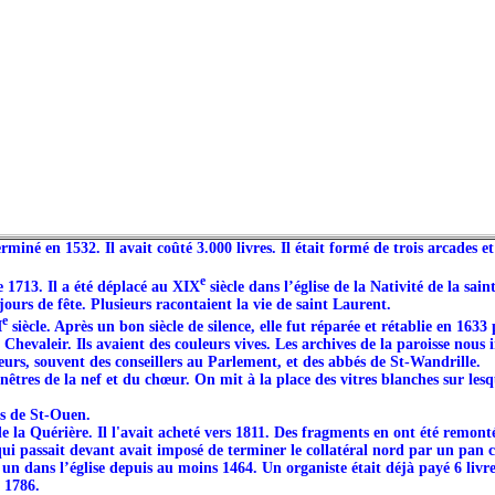
né en 1532. Il avait coûté 3.000 livres. Il était formé de trois arcades et 
e
e 1713. Il a été déplacé au XIX
siècle dans l’église de la Nativité de la sai
 jours de fête. Plusieurs racontaient la vie de saint Laurent.
e
I
siècle. Après un bon siècle de silence, elle fut réparée et rétablie en 163
 Chevaleir. Ils avaient des couleurs vives. Les archives de la paroisse nous
teurs, souvent des conseillers au Parlement, et des abbés de St-Wandrille.
nêtres de la nef et du chœur. On mit à la place des vitres blanches sur les
es de St-Ouen.
 de la Quérière. Il l'avait acheté vers 1811. Des fragments en ont été remont
l qui passait devant avait imposé de terminer le collatéral nord par un pan 
t un dans l’église depuis au moins 1464. Un organiste était déjà payé 6 livr
 1786.