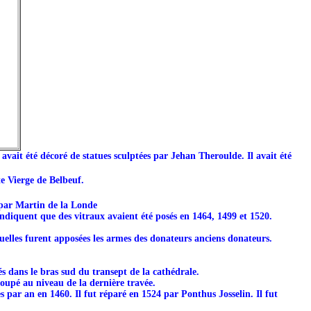
avait été décoré de statues sculptées par Jehan Theroulde. Il avait été
nte Vierge de Belbeuf.
3 par Martin de la Londe
 indiquent que des vitraux avaient été posés en 1464, 1499 et 1520.
quelles furent apposées les armes des donateurs anciens donateurs.
és dans le bras sud du transept de la cathédrale.
coupé au niveau de la dernière travée.
es par an en 1460. Il fut réparé en 1524 par Ponthus Josselin. Il fut