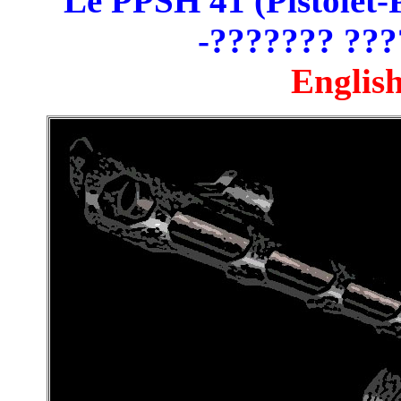
Le PPSH 41 (Pistolet
-??????? ???
English