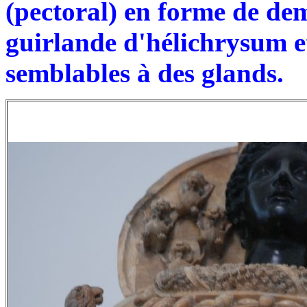
(pectoral) en forme de de
guirlande d'hélichrysum et
semblables à des glands.