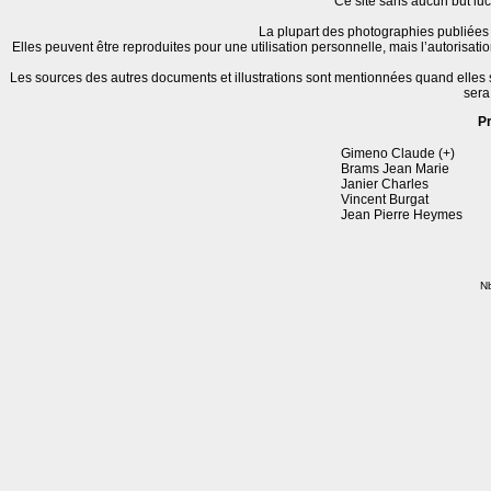
Ce site sans aucun but lucr
La plupart des photographies publiées 
Elles peuvent être reproduites pour une utilisation personnelle, mais l’autorisat
Les sources des autres documents et illustrations sont mentionnées quand elles
sera
P
Gimeno Claude (+)
Brams Jean Marie
Janier Charles
Vincent Burgat
Jean Pierre Heymes
Nb