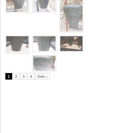
1
2
3
4
Suiv. ›