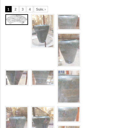
1
2
3
4
Suiv. ›