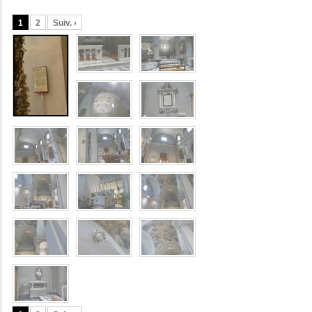
1
2
Suiv. ›