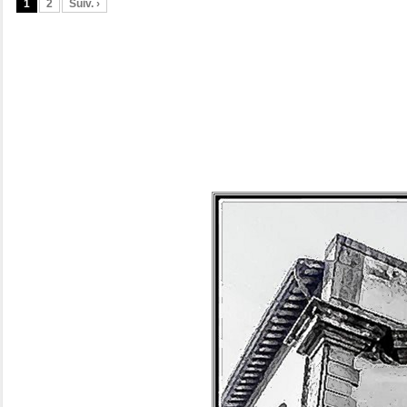
1
2
Suiv. ›