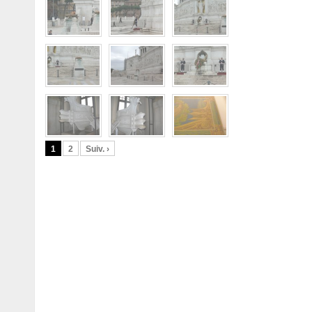
1
2
Suiv. ›