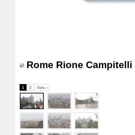
Rome Rione Campitelli 
1
2
Suiv. ›