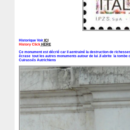
Historique Voir
ICI
History Click
HERE
Ce monument est décrié car il aentrainé la destruction de richesses 
écrase tout les autres monuments autour de lui .Il abrite la tombe 
Cuirassés Autrichiens