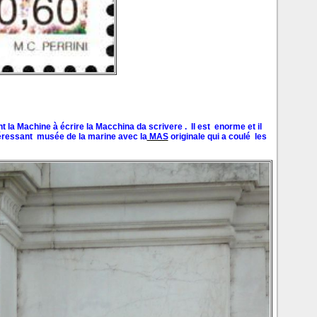
t la Machine à écrire la Macchina da scrivere . Il est enorme et il
éressant musée de la marine avec la
MAS
originale qui a coulé les