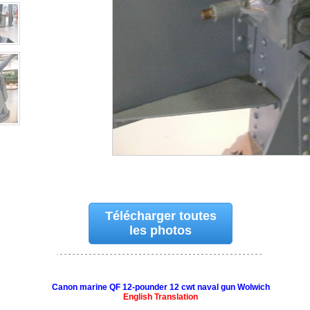
Télécharger toutes
les photos
Canon marine QF 12-pounder 12 cwt naval gun Wolwich
English Translation