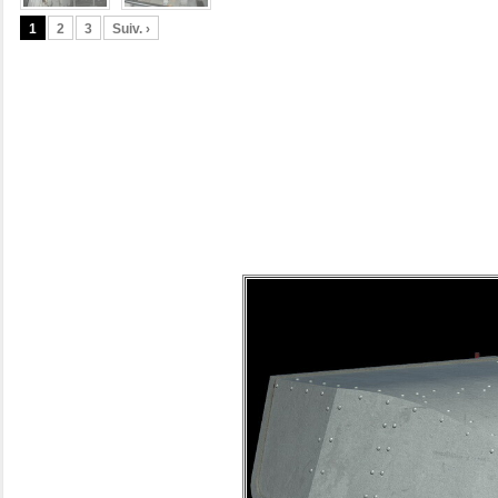
1
2
3
Suiv. ›