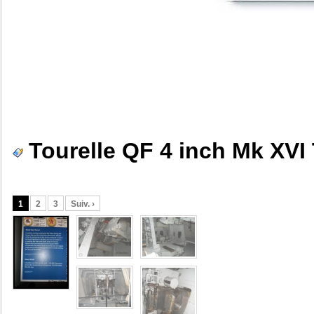
Tourelle QF 4 inch Mk XVI
1
2
3
Suiv. ›