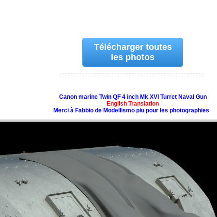
Télécharger toutes
les photos
Canon marine Twin QF 4 inch Mk XVI Turret Naval Gun
English Translation
Merci à Fabbio de Modellismo piu pour les photographies