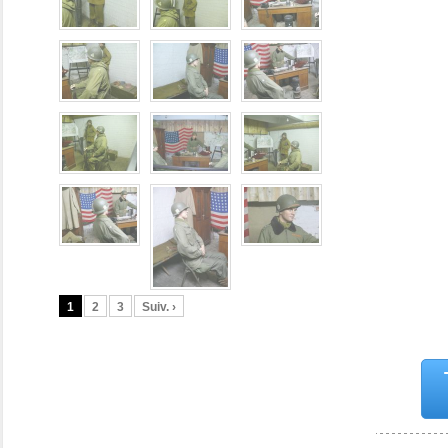
1
2
3
Suiv. ›