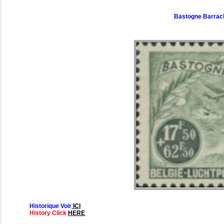
Bastogne Barrack
Historique Voir
ICI
History Click
HERE