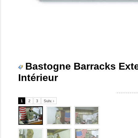
Bastogne Barracks Exte
Intérieur
1
2
3
Suiv. ›