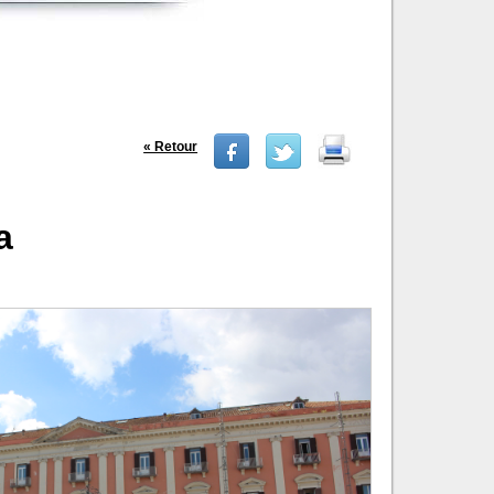
« Retour
a