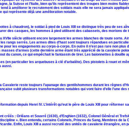
e, la Suisse et l’Italie, bien qu’ils représentent des troupes bien moins fiables
 tend à améliorer le recrutement des soldats mais elle ne sera jamais appliqu
ce qui représente déjà une amélioration notable.
ttes à chaudron), le soldat à pied de Louis XIII se distingue très peu de ses aîn
ocurer des casques, les hommes à pied utilisent des cabassets, des morions de 
VIIe siècle utilisent encore largement les armes blanches de toute sorte. Ains
 les rangs serrés. Les armes dites d’hast sont toujours répandues en particulier
e pour les engagements au corps-à-corps. En outre il n’est pas rare non plus d
ses d’armes (cette dernière arme étant très apprécié de la cavalerie polonais
 du canon, ce qui empêchait le fantassin de tirer. Les baïonnettes à douille ap
n particulier les arquebuses à clé d’arbalète). Des pistolets à rouet et même 
s aussi.
Cavalerie reste toujours l’apanage des gentilshommes durant les règnes d’Henri
 française subit plusieurs transformations notables qui vont faire d’elle l’une des
éformation depuis Henri IV. L’intérêt qu’eut le père de Louis XIII pour réformer
 créés : Orléans et Souvré (1630), d’Enghien (1632), Colonel Général et Trefski
la discipline ». Bien entendu, certains Colonels, Princes du Sang, Membres de l
ardie. Enfin, Louis XIII a aussi recruté des unités de cavalerie étrangère, en