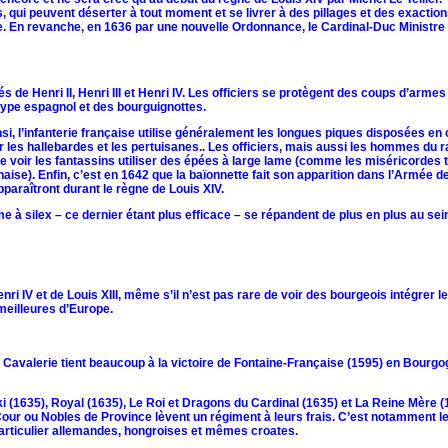
, qui peuvent déserter à tout moment et se livrer à des pillages et des exaction
ée. En revanche, en 1636 par une nouvelle Ordonnance, le Cardinal-Duc Ministre
és de Henri II, Henri III et Henri IV. Les officiers se protègent des coups d’arme
type espagnol et des bourguignottes.
i, l’infanterie française utilise généralement les longues piques disposées en
 les hallebardes et les pertuisanes.. Les officiers, mais aussi les hommes du ra
e voir les fantassins utiliser des épées à large lame (comme les miséricordes 
e). Enfin, c’est en 1642 que la baïonnette fait son apparition dans l’Armée d
paraîtront durant le règne de Louis XIV.
à silex – ce dernier étant plus efficace – se répandent de plus en plus au sei
 IV et de Louis XIII, même s’il n’est pas rare de voir des bourgeois intégrer l
 meilleures d’Europe.
 sa Cavalerie tient beaucoup à la victoire de Fontaine-Française (1595) en Bourg
 (1635), Royal (1635), Le Roi et Dragons du Cardinal (1635) et La Reine Mère (1
a Cour ou Nobles de Province lèvent un régiment à leurs frais. C’est notamment 
 particulier allemandes, hongroises et mêmes croates.