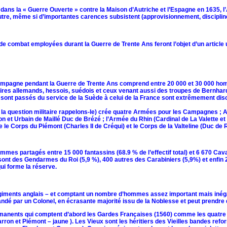
 dans la « Guerre Ouverte » contre la Maison d’Autriche et l’Espagne en 1635, 
utre, même si d’importantes carences subsistent (approvisionnement, discipline
 de combat employées durant la Guerre de Trente Ans feront l’objet d’un article u
ampagne pendant la Guerre de Trente Ans comprend entre 20 000 et 30 000 hom
ires allemands, hessois, suédois et ceux venant aussi des troupes de Bernhard de
ont passés du service de la Suède à celui de la France sont extrêmement disci
 de la question militaire rappelons-le) crée quatre Armées pour les Campagne
lon et Urbain de Maillé Duc de Brézé ; l’Armée du Rhin (Cardinal de La Valette 
e le Corps du Piémont (Charles II de Créqui) et le Corps de la Valteline (Duc de
mes partagés entre 15 000 fantassins (68.9 % de l’effectif total) et 6 670 Cav
ont des Gendarmes du Roi (5,9 %), 400 autres des Carabiniers (5,9%) et enfin 
qui forme la réserve.
egiments anglais – et comptant un nombre d’hommes assez important mais inéga
dé par un Colonel, en écrasante majorité issu de la Noblesse et peut prendre d
ermanents qui comptent d’abord les Gardes Françaises (1560) comme les quatre 
ron et Piémont – jaune ). Les Vieux sont les héritiers des Vieilles bandes refo