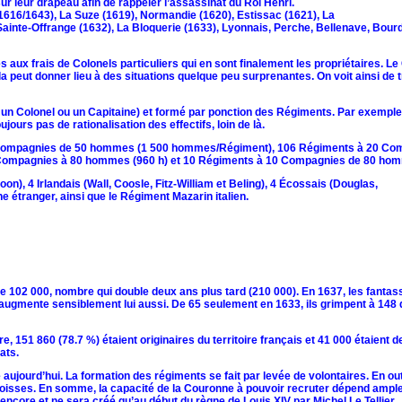
r leur drapeau afin de rappeler l’assassinat du Roi Henri.
1616/1643), La Suze (1619), Normandie (1620), Estissac (1621), La
 Sainte-Offrange (1632), La Bloquerie (1633), Lyonnais, Perche, Bellenave, Bour
 aux frais de Colonels particuliers qui en sont finalement les propriétaires. Le
a peut donner lieu à des situations quelque peu surprenantes. On voit ainsi de 
par un Colonel ou un Capitaine) et formé par ponction des Régiments. Par exemple
urs pas de rationalisation des effectifs, loin de là.
0 Compagnies de 50 hommes (1 500 hommes/Régiment), 106 Régiments à 20 Co
 Compagnies à 80 hommes (960 h) et 10 Régiments à 10 Compagnies de 80 hom
), 4 Irlandais (Wall, Coosle, Fitz-William et Beling), 4 Écossais (Douglas,
 étranger, ainsi que le Régiment Mazarin italien.
te 102 000, nombre qui double deux ans plus tard (210 000). En 1637, les fantas
 augmente sensiblement lui aussi. De 65 seulement en 1633, ils grimpent à 148 
151 860 (78.7 %) étaient originaires du territoire français et 41 000 étaient d
ats.
aujourd’hui. La formation des régiments se fait par levée de volontaires. En out
aroisses. En somme, la capacité de la Couronne à pouvoir recruter dépend amp
encore et ne sera créé qu’au début du règne de Louis XIV par Michel Le Tellier.