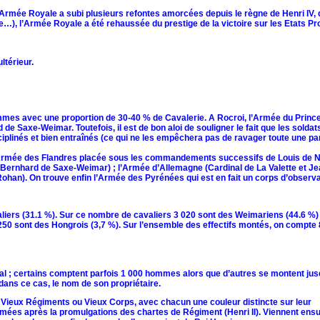
l’Armée Royale a subi plusieurs refontes amorcées depuis le règne de Henri IV, 
…), l’Armée Royale a été rehaussée du prestige de la victoire sur les Etats Pr
ltérieur.
mes avec une proportion de 30-40 % de Cavalerie. A Rocroi, l’Armée du Princ
 Saxe-Weimar. Toutefois, il est de bon aloi de souligner le fait que les soldat
plinés et bien entraînés (ce qui ne les empêchera pas de ravager toute une par
s ; Armée des Flandres placée sous les commandements successifs de Louis de 
et Bernhard de Saxe-Weimar) ; l’Armée d’Allemagne (Cardinal de La Valette et J
 Rohan). On trouve enfin l’Armée des Pyrénées qui est en fait un corps d’observat
aliers (31.1 %). Sur ce nombre de cavaliers 3 020 sont des Weimariens (44.6 %)
250 sont des Hongrois (3,7 %). Sur l’ensemble des effectifs montés, on compte
l ; certains comptent parfois 1 000 hommes alors que d’autres se montent jus
ans ce cas, le nom de son propriétaire.
Vieux Régiments ou Vieux Corps, avec chacun une couleur distincte sur leur
rmées après la promulgations des chartes de Régiment (Henri II). Viennent ensu