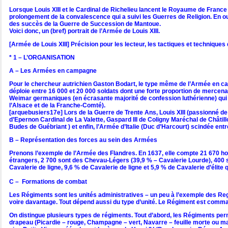
Lorsque Louis XIII et le Cardinal de Richelieu lancent le Royaume de France
prolongement de la convalescence qui a suivi les Guerres de Religion. En o
des succès de la Guerre de Succession de Mantoue.
Voici donc, un (bref) portrait de l’Armée de Louis XIII.
[Armée de Louis XIII] Précision pour les lecteur, les tactiques et techniques
* 1 – L’ORGANISATION
A – Les Armées en campagne
Pour le chercheur autrichien Gaston Bodart, le type même de l’Armée en c
déploie entre 16 000 et 20 000 soldats dont une forte proportion de mercena
Weimar germaniques (en écrasante majorité de confession luthérienne) qui s
l’Alsace et de la Franche-Comté).
[arquebusiers17e] Lors de la Guerre de Trente Ans, Louis XIII (passionné
d’Epernon Cardinal de La Valette, Gaspard III de Coligny Maréchal de Châtil
Budes de Guébriant ) et enfin, l’Armée d’Italie (Duc d’Harcourt) scindée entr
B – Représentation des forces au sein des Armées
Prenons l’exemple de l’Armée des Flandres. En 1637, elle compte 21 670 hom
étrangers, 2 700 sont des Chevau-Légers (39,9 % – Cavalerie Lourde), 400 s
Cavalerie de ligne, 9,6 % de Cavalerie de ligne et 5,9 % de Cavalerie d’élite 
C – Formations de combat
Les Régiments sont les unités administratives – un peu à l’exemple des R
voire davantage. Tout dépend aussi du type d’unité. Le Régiment est comman
On distingue plusieurs types de régiments. Tout d’abord, les Régiments p
drapeau (Picardie – rouge, Champagne – vert, Navarre – feuille morte ou mar