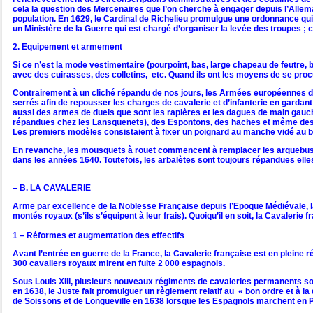
cela la question des Mercenaires que l’on cherche à engager depuis l’Allemagn
population. En 1629, le Cardinal de Richelieu promulgue une ordonnance qui
un Ministère de la Guerre qui est chargé d’organiser la levée des troupes ; 
2. Equipement et armement
Si ce n’est la mode vestimentaire (pourpoint, bas, large chapeau de feutre, bo
avec des cuirasses, des colletins, etc. Quand ils ont les moyens de se pr
Contrairement à un cliché répandu de nos jours, les Armées européennes du X
serrés afin de repousser les charges de cavalerie et d’infanterie en gardant
aussi des armes de duels que sont les rapières et les dagues de main gauch
répandues chez les Lansquenets), des Espontons, des haches et même des mas
Les premiers modèles consistaient à fixer un poignard au manche vidé au bout
En revanche, les mousquets à rouet commencent à remplacer les arquebuses (e
dans les années 1640. Toutefois, les arbalètes sont toujours répandues elle
– B. LA CAVALERIE
Arme par excellence de la Noblesse Française depuis l’Epoque Médiévale, la 
montés royaux (s’ils s’équipent à leur frais). Quoiqu’il en soit, la Cavalerie
1 – Réformes et augmentation des effectifs
Avant l’entrée en guerre de la France, la Cavalerie française est en pleine r
300 cavaliers royaux mirent en fuite 2 000 espagnols.
Sous Louis XIII, plusieurs nouveaux régiments de cavaleries permanents sont
en 1638, le Juste fait promulguer un règlement relatif au « bon ordre et à 
de Soissons et de Longueville en 1638 lorsque les Espagnols marchent en Pic