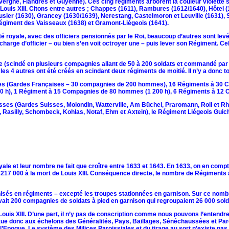
vergne, Flandres et Guyenne). Ces cing régiments arborent la couleur violette su
ouis XIII. Citons entre autres ; Chappes (1611), Rambures (1612/1640), Hôtel (
ausier (1630), Grancey (1630/1639), Nerestang, Castelmoron et Leuville (1631),
 Régiment des Vaisseaux (1638) et Gramont-Liégeois (1641).
é royale, avec des officiers pensionnés par le Roi, beaucoup d’autres sont levés
arge d’officier – ou bien s’en voit octroyer une – puis lever son Régiment. Cel
ataille (scindé en plusieurs compagnies allant de 50 à 200 soldats et commandé 
 4 autres ont été créés en scindant deux régiments de moitié. Il n’y a donc toujo
rdes (Gardes Françaises – 30 compagnies de 200 hommes), 16 Régiments à 3
0 h), 1 Régiment à 15 Compagnies de 80 hommes (1 200 h), 6 Régiments à 12
sses (Gardes Suisses, Molondin, Watterville, Am Büchel, Praromann, Roll et Rhoon
 Rasilly, Schombeck, Kohlas, Notaf, Ehm et Axtein), le Régiment Liégeois Guiche
ale et leur nombre ne fait que croître entre 1633 et 1643. En 1633, on en comp
à 217 000 à la mort de Louis XIII. Conséquence directe, le nombre de Régiments
sés en régiments – excepté les troupes stationnées en garnison. Sur ce nombre, 
y avait 200 compagnies de soldats à pied en garnison qui regroupaient 26 000 sold
ouis XIII. D’une part, il n’y pas de conscription comme nous pouvons l’entendre 
ectue donc aux échelons des Généralités, Pays, Baillages, Sénéchaussées et P
Epoque. Le système des Milices Paroissiales et du tirage au sort n’existe pas 