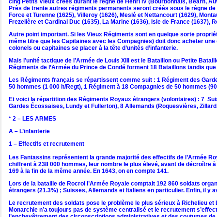
cing Petits Vieux créés durant le règne de Henri IV (Bourbonnais, Béarn, Au
Près de trente autres régiments permanents seront créés sous le règne de L
Force et Turenne (1625), Villeroy (1626), Meslé et Nettancourt (1629), Mont
Frezelière et Cardinal Duc (1635), La Marine (1636), Isle de France (1637),
Autre point important. Si les Vieux Régiments sont en quelque sorte propriét
même titre que les Capitaines avec les Compagnies) doit donc acheter une ch
colonels ou capitaines se placer à la tête d’unités d’infanterie.
Mais l’unité tactique de l’Armée de Louis XIII est le Bataillon ou Petite B
Régiments de l’Armée du Prince de Condé forment 18 Bataillons tandis que les
Les Régiments français se répartissent comme suit : 1 Régiment des Ga
50 hommes (1 000 h/Regt), 1 Régiment à 18 Compagnies de 50 hommes (90
Et voici la répartition des Régiments Royaux étrangers (volontaires) : 7 Sui
Gardes Écossaises, Lundy et Fullerton), 8 Allemands (Roquesvières, Zillard,
* 2 – LES ARMES
A – L’infanterie
1 – Effectifs et recrutement
Les Fantassins représentent la grande majorité des effectifs de l’Armée Roy
chiffrent à 238 000 hommes, leur nombre le plus élevé, avant de décroître 
169 à la fin de la même année. En 1643, on en compte 141.
Lors de la bataille de Rocroi l’Armée Royale comptait 192 860 soldats organi
étrangers (21.3%) ; Suisses, Allemands et Italiens en particulier. Enfin, il 
Le recrutement des soldats pose le problème le plus sérieux à Richelieu et L
Monarchie n’a toujours pas de système centralisé et le recrutement s’eff
l’enchevêtrement des circonscriptions administratives et des coutumes de l’