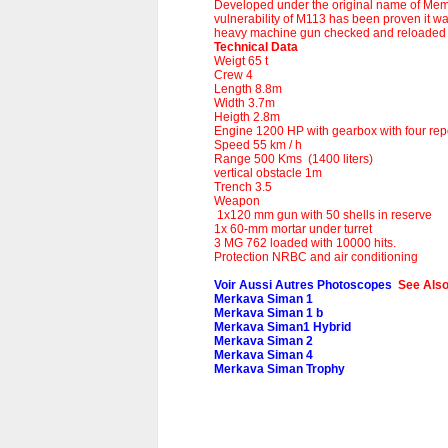
Developed under the original name of Memmar
vulnerability of M113 has been proven it wa
heavy machine gun checked and reloaded f
Technical Data
Weigt 65 t
Crew 4
Length 8.8m
Width 3.7m
Heigth 2.8m
Engine 1200 HP with gearbox with four repo
Speed 55 km / h
Range 500 Kms (1400 liters)
vertical obstacle 1m
Trench 3.5
Weapon
1x120 mm gun with 50 shells in reserve
1x 60-mm mortar under turret
3 MG 762 loaded with 10000 hits.
Protection NRBC and air conditioning
Voir Aussi Autres Photoscopes
See Also
Merkava Siman 1
Merkava Siman 1 b
Merkava Siman1 Hybrid
Merkava Siman 2
Merkava Siman 4
Merkava Siman Trophy