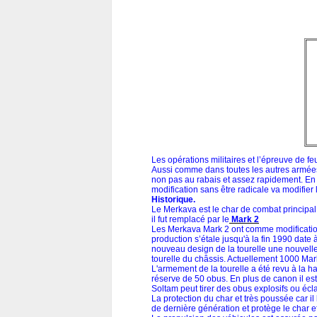
Les opérations militaires et l’épreuve de fe
Aussi comme dans toutes les autres armées 
non pas au rabais et assez rapidement. En ef
modification sans être radicale va modifier 
Historique.
Le Merkava est le char de combat principal 
il fut remplacé par le
Mark 2
Les Merkava Mark 2 ont comme modification 
production s’étale jusqu'à la fin 1990 date 
nouveau design de la tourelle une nouvell
tourelle du châssis. Actuellement 1000 Mark
L'armement de la tourelle a été revu à la 
réserve de 50 obus. En plus de canon il es
Soltam peut tirer des obus explosifs ou éclair
La protection du char et très poussée car 
de dernière génération et protège le char e