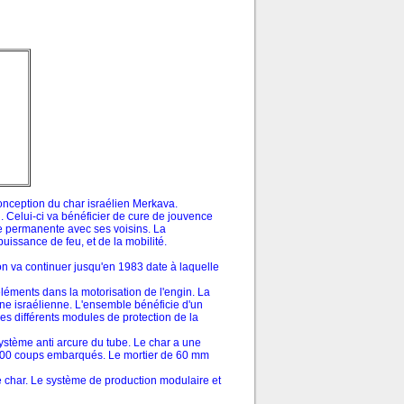
 conception du char israélien Merkava.
 Celui-ci va bénéficier de cure de jouvence
rre permanente avec ses voisins. La
uissance de feu, et de la mobilité.
on va continuer jusqu'en 1983 date à laquelle
léments dans la motorisation de l'engin. La
ine israélienne. L'ensemble bénéficie d'un
s différents modules de protection de la
ystème anti arcure du tube. Le char a une
10 000 coups embarqués. Le mortier de 60 mm
e char. Le système de production modulaire et