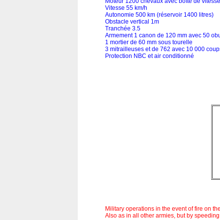
Moteur 1200 chevaux avec boîte de vitesse
Vitesse 55 km/h
Autonomie 500 km (réservoir 1400 litres)
Obstacle vertical 1m
Tranchée 3.5
Armement 1 canon de 120 mm avec 50 obu
1 mortier de 60 mm sous tourelle
3 mitrailleuses et de 762 avec 10 000 cou
Protection NBC et air conditionné
Military operations in the event of fire on 
Also as in all other armies, but by speeding