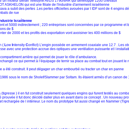
par un moteur diesel Teledyne AVDS 1790/9AR qui développe 1200 chevaux
T ASKHELON qui est une filiale de l'industrie d'armement israélienne
 a subit des pertes .Les pertes officielles avouées par l IDF sont de 4 engins dét
mbats de rue
dustrie Israélienne
ent et 5000 indirectement ; 220 entreprises sont concernées par ce programme et bi
ions de $
r de 2000 et les profits des exportation vont avoisiner les 400 millions de $
n (
L
ow
I
ntensity
C
onflict) L’engin possède en armement coaxiale une 12.7 . Les obu
ausse avec une protection accrue des optiques une ventilation puissante et l install
partiment arrière qui permet de jouer le rôle d’ambulance.
changé ce qui permet à l’équipage de ternir sa place au combat tout en jouant le
 a été construit. Il peut dégager un char embourbé ou tracter un char en panne
et 1986 sous le nom de Sholef/Slammer par Soltam. Ils étaient armés d’un canon de 
igresse ) il en fut construit seulement quelques engins qui furent testés au combat
é prouvée il fut donc décidé daller plus en avant dans ce concept . Un nouveau prototy
 et rechargée de l intérieur. Le nom du prototype fut aussi changé en Nammer (Tigr