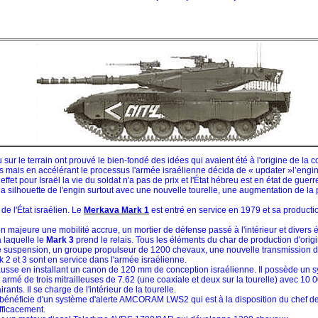
u sur le terrain ont prouvé le bien-fondé des idées qui avaient été à l'origine de la
mais en accélérant le processus l'armée israélienne décida de « updater »l’engin.
fet pour Israël la vie du soldat n'a pas de prix et l'État hébreu est en état de gue
la silhouette de l'engin surtout avec une nouvelle tourelle, une augmentation de la p
de l'État israélien. Le
Merkava Mark 1
est entré en service en 1979 et sa producti
majeure une mobilité accrue, un mortier de défense passé à l'intérieur et divers é
à laquelle le
Mark 3
prend le relais. Tous les éléments du char de production d'orig
e suspension, un groupe propulseur de 1200 chevaux, une nouvelle transmission de
 2 et 3 sont en service dans l'armée israélienne.
hausse en installant un canon de 120 mm de conception israélienne. Il possède un s
t armé de trois mitrailleuses de 7.62 (une coaxiale et deux sur la tourelle) avec 
ants. Il se charge de l'intérieur de la tourelle.
il bénéficie d'un système d'alerte AMCORAM LWS2 qui est à la disposition du chef d
fficacement.