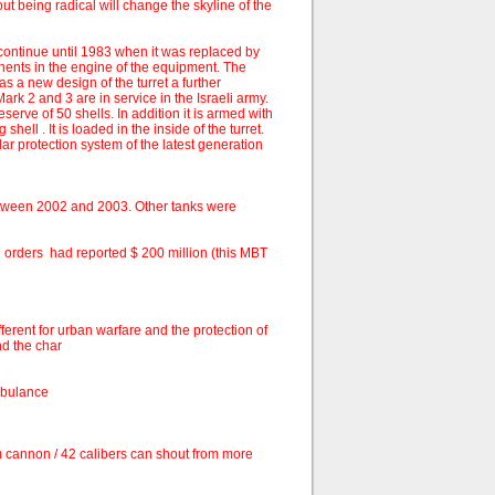
out being radical will change the skyline of the
 continue until 1983 when it was replaced by
ents in the engine of the equipment. The
as a new design of the turret a further
rk 2 and 3 are in service in the Israeli army.
erve of 50 shells. In addition it is armed with
ll . It is loaded in the inside of the turret.
 protection system of the latest generation
etween 2002 and 2003. Other tanks were
 orders had reported $ 200 million (this MBT
ferent for urban warfare and the protection of
nd the char
mbulance
cannon / 42 calibers can shout from more