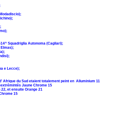
:
(Modadiscio);
ichino);
;
mo);
514^ Squadriglia Autonoma (Cagliari);
d Elmas);
a);
ndisi);
ina e Lecce);
' Afrique du Sud etaient totalement peint en Alluminium 11
s extrémintés Jaune Chrome 15
 22, et ensuite Orange 21
 Chrome 15