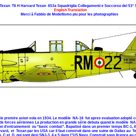
Texan T6 H Harvard Texan 653a Squadriglia Collegamenti e Soccorso del 53°
English Translation
Merci à Fabbio de Modellismo piu pour les photographies
 le premire avion vola en 1934. Le modèle NA-16 fut apres evaluation adopté 
e forces aériennes La production en grande série debuta quand le modèle NA-
 d'entrainement ou “basic combat”. Bapatisé dans un premier temps BC-1, il de
d, et Texan par les USA car il faut construit dans une suine de Dallas au T
, C et D, qui sont desi SNJ-3, 4 e 5 dans l'’US Navy. Construit sous licence au c