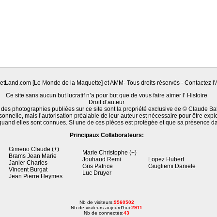
Land.com [Le Monde de la Maquette] et AMM- Tous droits réservés - Contactez l'A
Ce site sans aucun but lucratif n’a pour but que de vous faire aimer l’ Histoire
Droit d’auteur
 des photographies publiées sur ce site sont la propriété exclusive de © Claude Ba
sonnelle, mais l’autorisation préalable de leur auteur est nécessaire pour être expl
quand elles sont connues. Si une de ces pièces est protégée et que sa présence d
Principaux Collaborateurs:
Gimeno Claude (+)
Marie Christophe (+)
Brams Jean Marie
Jouhaud Remi
Lopez Hubert
Janier Charles
Gris Patrice
Giugliemi Daniele
Vincent Burgat
Luc Druyer
Jean Pierre Heymes
Nb de visiteurs:
9560502
Nb de visiteurs aujourd'hui:
2911
Nb de connectés:
43