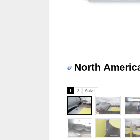
North Americ
1
2
Suiv. ›