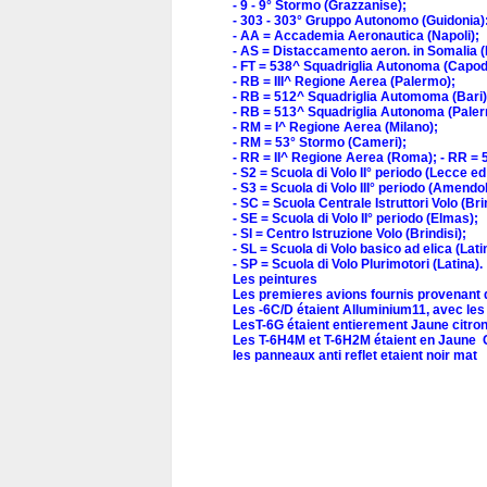
- 9 - 9° Stormo (Grazzanise);
- 303 - 303° Gruppo Autonomo (Guidonia)
- AA = Accademia Aeronautica (Napoli);
- AS = Distaccamento aeron. in Somalia 
- FT = 538^ Squadriglia Autonoma (Capod
- RB = III^ Regione Aerea (Palermo);
- RB = 512^ Squadriglia Automoma (Bari)
- RB = 513^ Squadriglia Autonoma (Paler
- RM = I^ Regione Aerea (Milano);
- RM = 53° Stormo (Cameri);
- RR = II^ Regione Aerea (Roma); - RR = 
- S2 = Scuola di Volo II° periodo (Lecce e
- S3 = Scuola di Volo III° periodo (Amendol
- SC = Scuola Centrale Istruttori Volo (Bri
- SE = Scuola di Volo II° periodo (Elmas);
- SI = Centro Istruzione Volo (Brindisi);
- SL = Scuola di Volo basico ad elica (Lat
- SP = Scuola di Volo Plurimotori (Latina).
Les peintures
Les premieres avions fournis provenant d
Les -6C/D étaient Alluminium11, avec le
LesT-6G étaient entierement Jaune citron
Les T-6H4M et T-6H2M étaient en Jaune
les panneaux anti reflet etaient noir mat