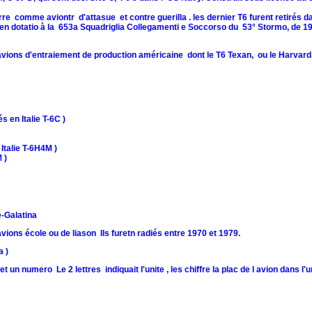
re comme aviontr d'attasue et contre guerilla . les dernier T6 furent retirés 
en dotatio à la 653a Squadriglia Collegamenti e Soccorso du 53° Stormo, de 1
avions d'entraiement de production américaine dont le T6 Texan, ou le Harvard
s en Italie T-6C )
Italie T-6H4M )
 )
e-Galatina
ions école ou de liason Ils furetn radiés entre 1970 et 1979.
a )
 un numero Le 2 lettres indiquait l'unite , les chiffre la plac de l avion dans l