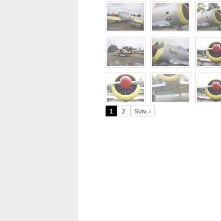
1
2
Suiv. ›