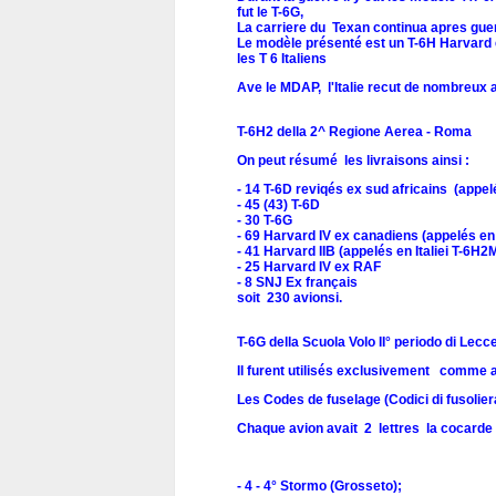
fut le T-6G,
La carriere du Texan continua apres guer
Le modèle présenté est un T-6H Harvard 
les T 6 Italiens
Ave le MDAP, l'Italie recut de nombreux 
T-6H2 della 2^ Regione Aerea - Roma
On peut résumé les livraisons ainsi :
- 14 T-6D reviqés ex sud africains (appelé
- 45 (43) T-6D
- 30 T-6G
- 69 Harvard IV ex canadiens (appelés en 
- 41 Harvard IIB (appelés en Italiei T-6H2M
- 25 Harvard IV ex RAF
- 8 SNJ Ex français
soit 230 avionsi.
T-6G della Scuola Volo II° periodo di Lecc
Il furent utilisés exclusivement comme av
Les Codes de fuselage (Codici di fusolier
Chaque avion avait 2 lettres la cocarde et
- 4 - 4° Stormo (Grosseto);