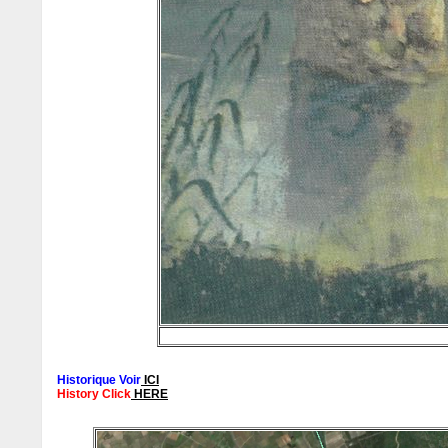
Historique Voir
ICI
History Click
HERE