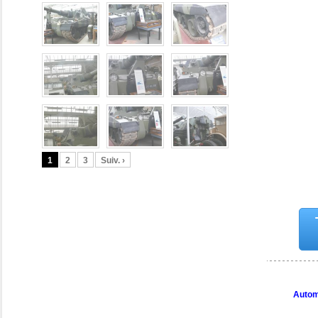
1
2
3
Suiv. ›
Auto