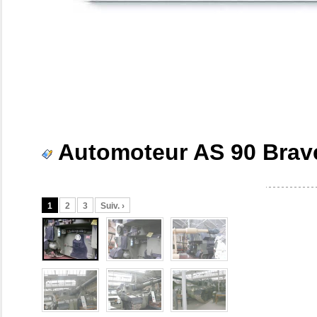
Automoteur AS 90 Brav
1
2
3
Suiv. ›