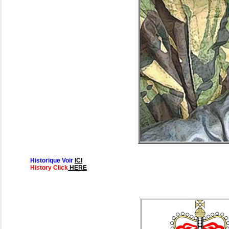
Historique Voir
ICI
History Click
HERE