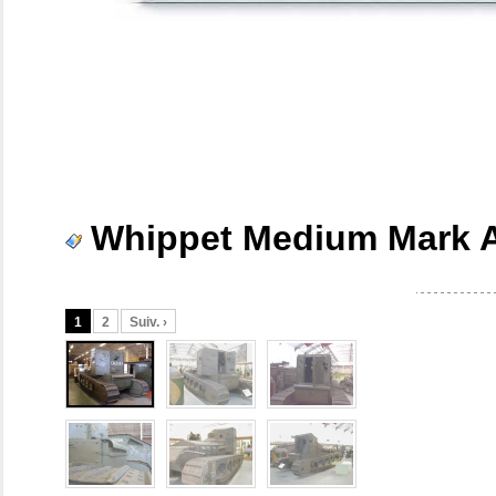
Whippet Medium Mark A
1
2
Suiv. ›