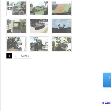
1
2
Suiv. ›
T
le Cae