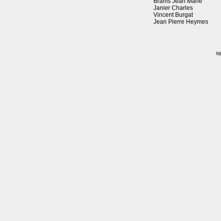
Brams Jean Marie
Janier Charles
Vincent Burgat
Jean Pierre Heymes
Nb