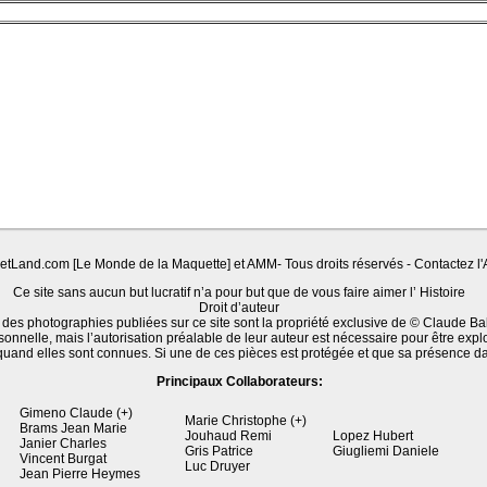
Land.com [Le Monde de la Maquette] et AMM- Tous droits réservés - Contactez l'A
Ce site sans aucun but lucratif n’a pour but que de vous faire aimer l’ Histoire
Droit d’auteur
 des photographies publiées sur ce site sont la propriété exclusive de © Claude Ba
sonnelle, mais l’autorisation préalable de leur auteur est nécessaire pour être expl
quand elles sont connues. Si une de ces pièces est protégée et que sa présence d
Principaux Collaborateurs:
Gimeno Claude (+)
Marie Christophe (+)
Brams Jean Marie
Jouhaud Remi
Lopez Hubert
Janier Charles
Gris Patrice
Giugliemi Daniele
Vincent Burgat
Luc Druyer
Jean Pierre Heymes