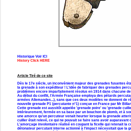
Historique Voir ICI
History Click HERE
Article Tiré de ce site
Dès le 17e siècle, un inconvénient majeur des grenades fusantes éta
la grenade à son expéditeur ! L'idée de fabriquer des grenades perc
problèmes encore imparfaitement résolus en 1914 dans chacune d
Au début du conflit, l'Armée Française employa des pétards percutan
armées Allemandes...), sans que ces deux modèles ne donnent de rés
nouvelle grenade P1 (percutante n°1) conçue en France par Mr Billan
Cette grenade est aussitôt appelée 'grenade poire' ou 'grenade cuiller
intérieurement, fermée en sa base par un bouchon de plomb, et à so
une amorce qu'un percuteur venait heurter lorsque la grenade atteris
cuiller était relevé, ce qui ne pouvait se faire sans avoir auparavant 
L'amorçage involontaire réalisé en coupant la ficelle qui retenait la 
détonateur percutant interne actionné à l'impact nécessitait que la gr