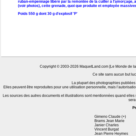
ruban-empennage libéré par la remontée de la cuiller à l'amorçage, a
(voir photos), cette grenade, quoi que produite et employée massive
Poids 550 g dont 30 g d'explosif 'P'
Copyright © 2003-2026 MaquetLand.com [Le Monde de la Ma
Ce site sans aucun but lucr
La plupart des photographies publiées 
Elles peuvent être reproduites pour une utilisation personnelle, mais l’autorisat
Les sources des autres documents et illustrations sont mentionnées quand elles
sera
P
Gimeno Claude (+)
Brams Jean Marie
Janier Charles
Vincent Burgat
Jean Pierre Heymes