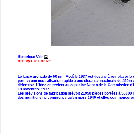
Historique Voir
ICI
History Click HERE
Le lance grenade de 50 mm Modèle 1937 est destiné à remplacer la gren
permet une neutralisation rapide à une distance maximale de 450m d'i
défensive. L'idée en revient au capitaine Nahan de la Commission d’Ex
18 novembre 1937.
Les prévisions de fabrication prévoit 21950 pièces portées à 56000 lo
des munitions ne commence qu'en mars 1940 et elles commenceront à