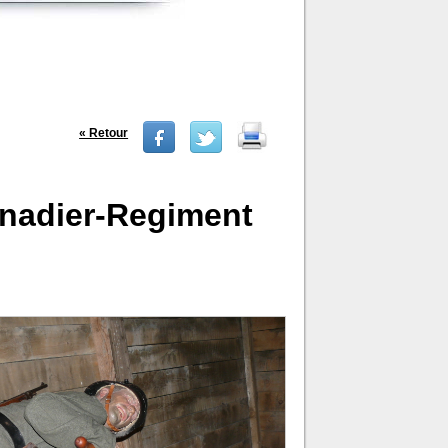
« Retour
enadier-Regiment